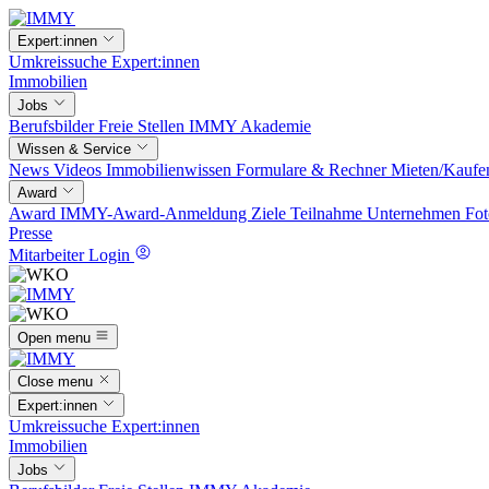
Expert:innen
Umkreissuche
Expert:innen
Immobilien
Jobs
Berufsbilder
Freie Stellen
IMMY Akademie
Wissen & Service
News
Videos
Immobilienwissen
Formulare & Rechner
Mieten/Kaufe
Award
Award
IMMY-Award-Anmeldung
Ziele
Teilnahme
Unternehmen
Fot
Presse
Mitarbeiter Login
Open menu
Close menu
Expert:innen
Umkreissuche
Expert:innen
Immobilien
Jobs