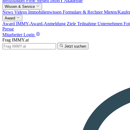
Berufsbilder
Freie Stellen
IMMY Akademie
Wissen & Service
News
Videos
Immobilienwissen
Formulare & Rechner
Mieten/Kaufe
Award
Award
IMMY-Award-Anmeldung
Ziele
Teilnahme
Unternehmen
Fot
Presse
Mitarbeiter Login
Frag IMMY.at
Jetzt suchen