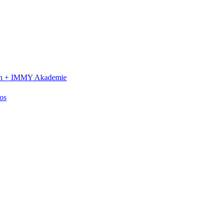
n +
IMMY Akademie
os