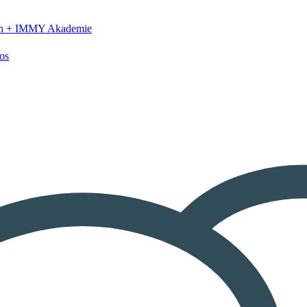
n +
IMMY Akademie
os