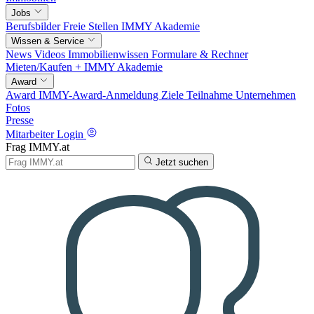
Jobs
Berufsbilder
Freie Stellen
IMMY Akademie
Wissen & Service
News
Videos
Immobilienwissen
Formulare & Rechner
Mieten/Kaufen +
IMMY Akademie
Award
Award
IMMY-Award-Anmeldung
Ziele
Teilnahme
Unternehmen
Fotos
Presse
Mitarbeiter Login
Frag IMMY.at
Jetzt suchen