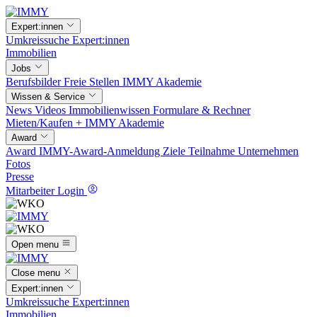
Expert:innen
Umkreissuche
Expert:innen
Immobilien
Jobs
Berufsbilder
Freie Stellen
IMMY Akademie
Wissen & Service
News
Videos
Immobilienwissen
Formulare & Rechner
Mieten/Kaufen +
IMMY Akademie
Award
Award
IMMY-Award-Anmeldung
Ziele
Teilnahme
Unternehmen
Fotos
Presse
Mitarbeiter Login
Open menu
Close menu
Expert:innen
Umkreissuche
Expert:innen
Immobilien