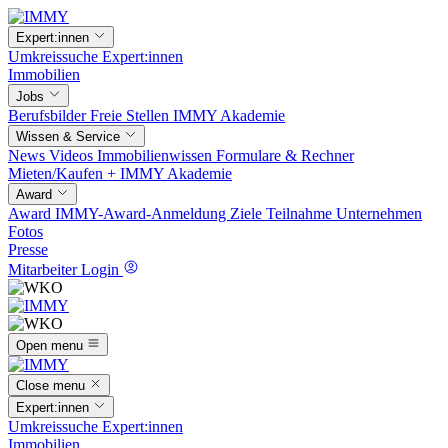
Expert:innen
Umkreissuche
Expert:innen
Immobilien
Jobs
Berufsbilder
Freie Stellen
IMMY Akademie
Wissen & Service
News
Videos
Immobilienwissen
Formulare & Rechner
Mieten/Kaufen +
IMMY Akademie
Award
Award
IMMY-Award-Anmeldung
Ziele
Teilnahme
Unternehmen
Fotos
Presse
Mitarbeiter Login
Open menu
Close menu
Expert:innen
Umkreissuche
Expert:innen
Immobilien