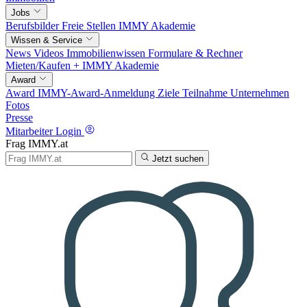
Jobs
Berufsbilder
Freie Stellen
IMMY Akademie
Wissen & Service
News
Videos
Immobilienwissen
Formulare & Rechner
Mieten/Kaufen +
IMMY Akademie
Award
Award
IMMY-Award-Anmeldung
Ziele
Teilnahme
Unternehmen
Fotos
Presse
Mitarbeiter Login
Frag IMMY.at
Jetzt suchen