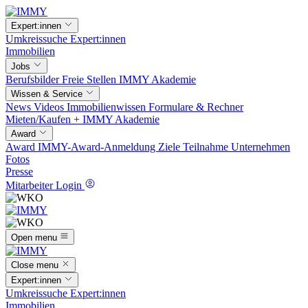
Expert:innen
Umkreissuche
Expert:innen
Immobilien
Jobs
Berufsbilder
Freie Stellen
IMMY Akademie
Wissen & Service
News
Videos
Immobilienwissen
Formulare & Rechner
Mieten/Kaufen +
IMMY Akademie
Award
Award
IMMY-Award-Anmeldung
Ziele
Teilnahme
Unternehmen
Fotos
Presse
Mitarbeiter Login
Open menu
Close menu
Expert:innen
Umkreissuche
Expert:innen
Immobilien