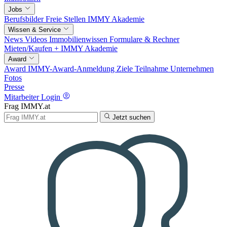
Jobs
Berufsbilder
Freie Stellen
IMMY Akademie
Wissen & Service
News
Videos
Immobilienwissen
Formulare & Rechner
Mieten/Kaufen +
IMMY Akademie
Award
Award
IMMY-Award-Anmeldung
Ziele
Teilnahme
Unternehmen
Fotos
Presse
Mitarbeiter Login
Frag IMMY.at
Jetzt suchen