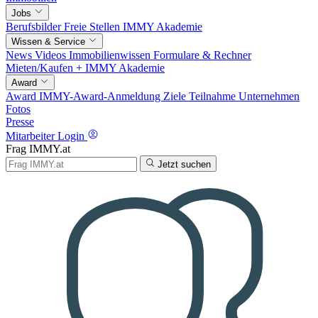
Jobs
Berufsbilder
Freie Stellen
IMMY Akademie
Wissen & Service
News
Videos
Immobilienwissen
Formulare & Rechner
Mieten/Kaufen +
IMMY Akademie
Award
Award
IMMY-Award-Anmeldung
Ziele
Teilnahme
Unternehmen
Fotos
Presse
Mitarbeiter Login
Frag IMMY.at
Jetzt suchen