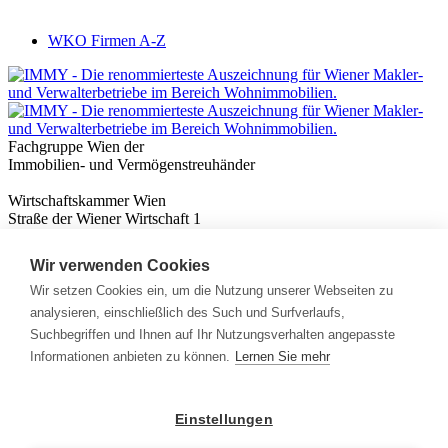
WKO Firmen A-Z
Fachgruppe Wien der
Immobilien- und Vermögenstreuhänder
Wirtschaftskammer Wien
Straße der Wiener Wirtschaft 1
1020 Wien
Wir verwenden Cookies
Nützliches
Immobilienwissen
Wir setzen Cookies ein, um die Nutzung unserer Webseiten zu
Formulare & Rechner
analysieren, einschließlich des Such und Surfverlaufs,
Expert:innen
Suchbegriffen und Ihnen auf Ihr Nutzungsverhalten angepasste
Informationen anbieten zu können.
Lernen Sie mehr
Info
News
Presse
Einstellungen
Rechtliches
Kontakt