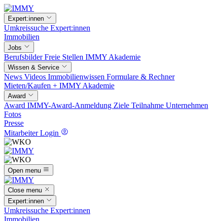
Expert:innen
Umkreissuche
Expert:innen
Immobilien
Jobs
Berufsbilder
Freie Stellen
IMMY Akademie
Wissen & Service
News
Videos
Immobilienwissen
Formulare & Rechner
Mieten/Kaufen +
IMMY Akademie
Award
Award
IMMY-Award-Anmeldung
Ziele
Teilnahme
Unternehmen
Fotos
Presse
Mitarbeiter Login
Open menu
Close menu
Expert:innen
Umkreissuche
Expert:innen
Immobilien