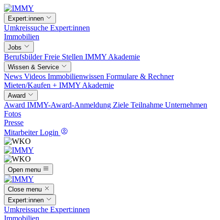
Expert:innen
Umkreissuche
Expert:innen
Immobilien
Jobs
Berufsbilder
Freie Stellen
IMMY Akademie
Wissen & Service
News
Videos
Immobilienwissen
Formulare & Rechner
Mieten/Kaufen +
IMMY Akademie
Award
Award
IMMY-Award-Anmeldung
Ziele
Teilnahme
Unternehmen
Fotos
Presse
Mitarbeiter Login
Open menu
Close menu
Expert:innen
Umkreissuche
Expert:innen
Immobilien