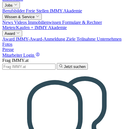
Jobs
Berufsbilder
Freie Stellen
IMMY Akademie
Wissen & Service
News
Videos
Immobilienwissen
Formulare & Rechner
Mieten/Kaufen +
IMMY Akademie
Award
Award
IMMY-Award-Anmeldung
Ziele
Teilnahme
Unternehmen
Fotos
Presse
Mitarbeiter Login
Frag IMMY.at
Jetzt suchen