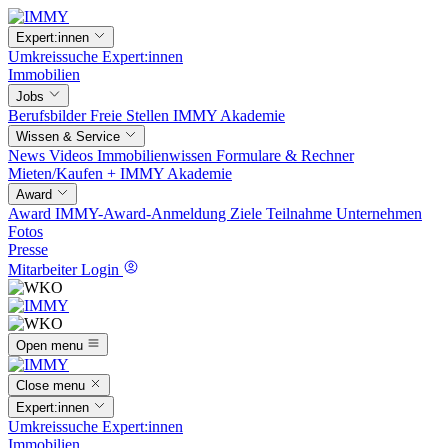
Expert:innen
Umkreissuche
Expert:innen
Immobilien
Jobs
Berufsbilder
Freie Stellen
IMMY Akademie
Wissen & Service
News
Videos
Immobilienwissen
Formulare & Rechner
Mieten/Kaufen +
IMMY Akademie
Award
Award
IMMY-Award-Anmeldung
Ziele
Teilnahme
Unternehmen
Fotos
Presse
Mitarbeiter Login
Open menu
Close menu
Expert:innen
Umkreissuche
Expert:innen
Immobilien