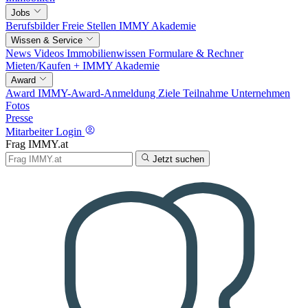
Jobs
Berufsbilder
Freie Stellen
IMMY Akademie
Wissen & Service
News
Videos
Immobilienwissen
Formulare & Rechner
Mieten/Kaufen +
IMMY Akademie
Award
Award
IMMY-Award-Anmeldung
Ziele
Teilnahme
Unternehmen
Fotos
Presse
Mitarbeiter Login
Frag IMMY.at
Jetzt suchen