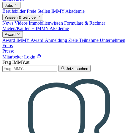
Jobs
Berufsbilder
Freie Stellen
IMMY Akademie
Wissen & Service
News
Videos
Immobilienwissen
Formulare & Rechner
Mieten/Kaufen +
IMMY Akademie
Award
Award
IMMY-Award-Anmeldung
Ziele
Teilnahme
Unternehmen
Fotos
Presse
Mitarbeiter Login
Frag IMMY.at
Jetzt suchen