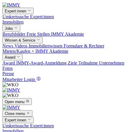
Expert:innen
Umkreissuche
Expert:innen
Immobilien
Jobs
Berufsbilder
Freie Stellen
IMMY Akademie
Wissen & Service
News
Videos
Immobilienwissen
Formulare & Rechner
Mieten/Kaufen +
IMMY Akademie
Award
Award
IMMY-Award-Anmeldung
Ziele
Teilnahme
Unternehmen
Fotos
Presse
Mitarbeiter Login
Open menu
Close menu
Expert:innen
Umkreissuche
Expert:innen
Immobilien