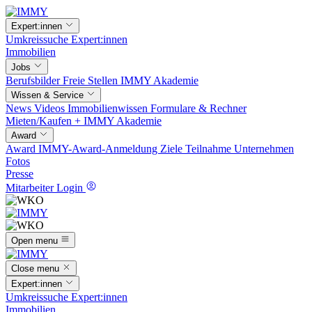
Expert:innen
Umkreissuche
Expert:innen
Immobilien
Jobs
Berufsbilder
Freie Stellen
IMMY Akademie
Wissen & Service
News
Videos
Immobilienwissen
Formulare & Rechner
Mieten/Kaufen +
IMMY Akademie
Award
Award
IMMY-Award-Anmeldung
Ziele
Teilnahme
Unternehmen
Fotos
Presse
Mitarbeiter Login
Open menu
Close menu
Expert:innen
Umkreissuche
Expert:innen
Immobilien