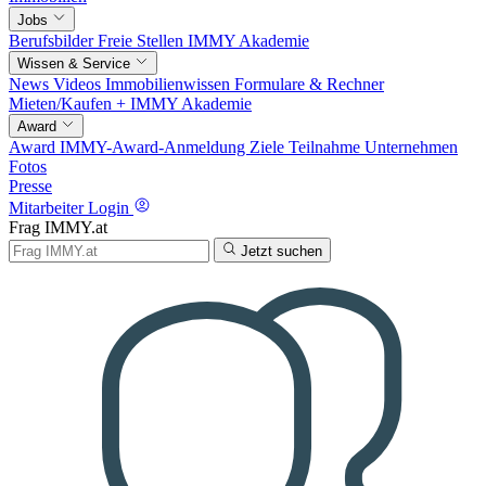
Jobs
Berufsbilder
Freie Stellen
IMMY Akademie
Wissen & Service
News
Videos
Immobilienwissen
Formulare & Rechner
Mieten/Kaufen +
IMMY Akademie
Award
Award
IMMY-Award-Anmeldung
Ziele
Teilnahme
Unternehmen
Fotos
Presse
Mitarbeiter Login
Frag IMMY.at
Jetzt suchen