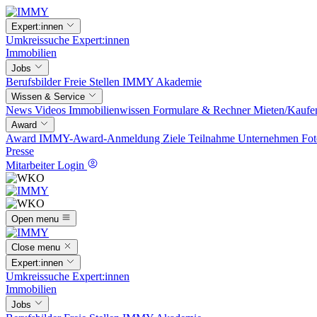
Expert:innen
Umkreissuche
Expert:innen
Immobilien
Jobs
Berufsbilder
Freie Stellen
IMMY Akademie
Wissen & Service
News
Videos
Immobilienwissen
Formulare & Rechner
Mieten/Kaufe
Award
Award
IMMY-Award-Anmeldung
Ziele
Teilnahme
Unternehmen
Fot
Presse
Mitarbeiter Login
Open menu
Close menu
Expert:innen
Umkreissuche
Expert:innen
Immobilien
Jobs