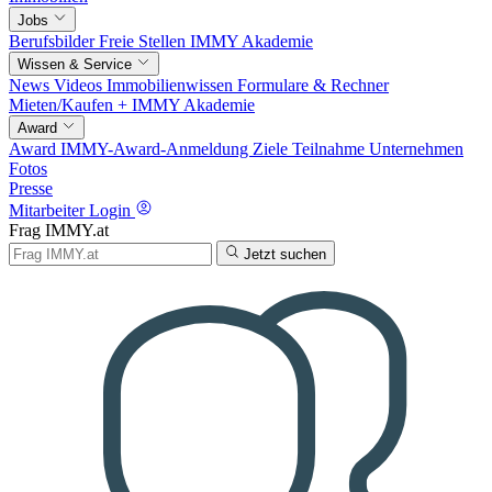
Jobs
Berufsbilder
Freie Stellen
IMMY Akademie
Wissen & Service
News
Videos
Immobilienwissen
Formulare & Rechner
Mieten/Kaufen +
IMMY Akademie
Award
Award
IMMY-Award-Anmeldung
Ziele
Teilnahme
Unternehmen
Fotos
Presse
Mitarbeiter Login
Frag IMMY.at
Jetzt suchen