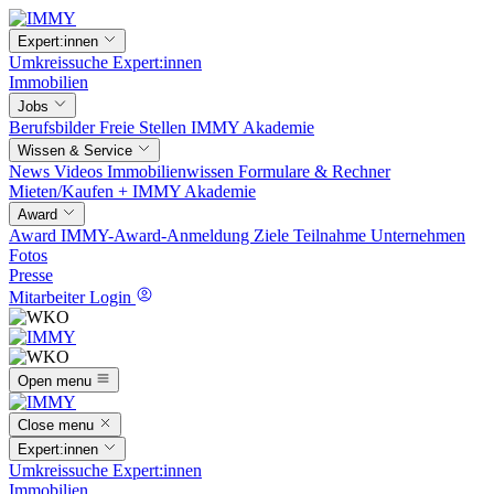
Expert:innen
Umkreissuche
Expert:innen
Immobilien
Jobs
Berufsbilder
Freie Stellen
IMMY Akademie
Wissen & Service
News
Videos
Immobilienwissen
Formulare & Rechner
Mieten/Kaufen +
IMMY Akademie
Award
Award
IMMY-Award-Anmeldung
Ziele
Teilnahme
Unternehmen
Fotos
Presse
Mitarbeiter Login
Open menu
Close menu
Expert:innen
Umkreissuche
Expert:innen
Immobilien