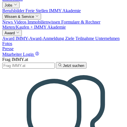
Jobs
Berufsbilder
Freie Stellen
IMMY Akademie
Wissen & Service
News
Videos
Immobilienwissen
Formulare & Rechner
Mieten/Kaufen +
IMMY Akademie
Award
Award
IMMY-Award-Anmeldung
Ziele
Teilnahme
Unternehmen
Fotos
Presse
Mitarbeiter Login
Frag IMMY.at
Jetzt suchen