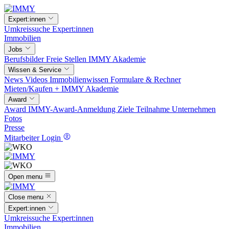
Expert:innen
Umkreissuche
Expert:innen
Immobilien
Jobs
Berufsbilder
Freie Stellen
IMMY Akademie
Wissen & Service
News
Videos
Immobilienwissen
Formulare & Rechner
Mieten/Kaufen +
IMMY Akademie
Award
Award
IMMY-Award-Anmeldung
Ziele
Teilnahme
Unternehmen
Fotos
Presse
Mitarbeiter Login
Open menu
Close menu
Expert:innen
Umkreissuche
Expert:innen
Immobilien