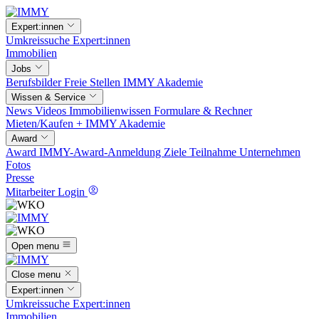
Expert:innen
Umkreissuche
Expert:innen
Immobilien
Jobs
Berufsbilder
Freie Stellen
IMMY Akademie
Wissen & Service
News
Videos
Immobilienwissen
Formulare & Rechner
Mieten/Kaufen +
IMMY Akademie
Award
Award
IMMY-Award-Anmeldung
Ziele
Teilnahme
Unternehmen
Fotos
Presse
Mitarbeiter Login
Open menu
Close menu
Expert:innen
Umkreissuche
Expert:innen
Immobilien