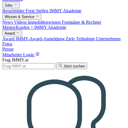
Jobs
Berufsbilder
Freie Stellen
IMMY Akademie
Wissen & Service
News
Videos
Immobilienwissen
Formulare & Rechner
Mieten/Kaufen +
IMMY Akademie
Award
Award
IMMY-Award-Anmeldung
Ziele
Teilnahme
Unternehmen
Fotos
Presse
Mitarbeiter Login
Frag IMMY.at
Jetzt suchen