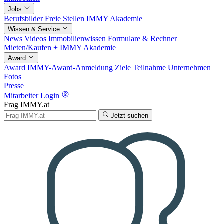
Jobs
Berufsbilder
Freie Stellen
IMMY Akademie
Wissen & Service
News
Videos
Immobilienwissen
Formulare & Rechner
Mieten/Kaufen +
IMMY Akademie
Award
Award
IMMY-Award-Anmeldung
Ziele
Teilnahme
Unternehmen
Fotos
Presse
Mitarbeiter Login
Frag IMMY.at
Jetzt suchen