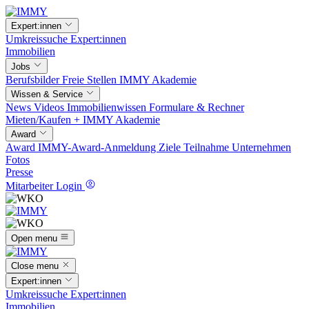
Expert:innen
Umkreissuche
Expert:innen
Immobilien
Jobs
Berufsbilder
Freie Stellen
IMMY Akademie
Wissen & Service
News
Videos
Immobilienwissen
Formulare & Rechner
Mieten/Kaufen +
IMMY Akademie
Award
Award
IMMY-Award-Anmeldung
Ziele
Teilnahme
Unternehmen
Fotos
Presse
Mitarbeiter Login
Open menu
Close menu
Expert:innen
Umkreissuche
Expert:innen
Immobilien