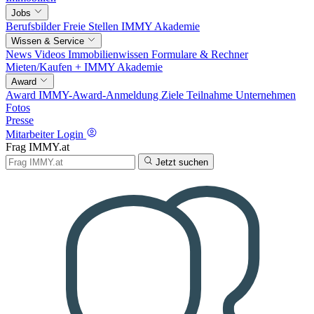
Jobs
Berufsbilder
Freie Stellen
IMMY Akademie
Wissen & Service
News
Videos
Immobilienwissen
Formulare & Rechner
Mieten/Kaufen +
IMMY Akademie
Award
Award
IMMY-Award-Anmeldung
Ziele
Teilnahme
Unternehmen
Fotos
Presse
Mitarbeiter Login
Frag IMMY.at
Jetzt suchen