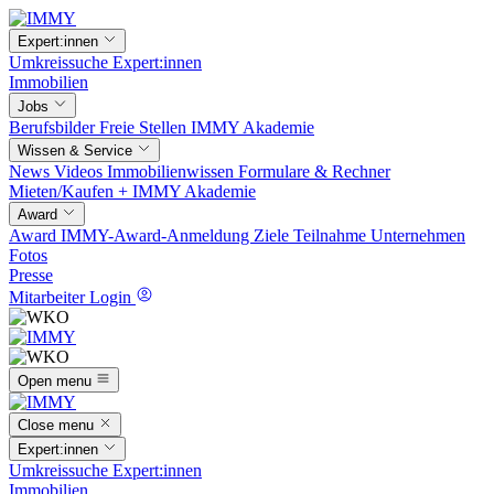
Expert:innen
Umkreissuche
Expert:innen
Immobilien
Jobs
Berufsbilder
Freie Stellen
IMMY Akademie
Wissen & Service
News
Videos
Immobilienwissen
Formulare & Rechner
Mieten/Kaufen +
IMMY Akademie
Award
Award
IMMY-Award-Anmeldung
Ziele
Teilnahme
Unternehmen
Fotos
Presse
Mitarbeiter Login
Open menu
Close menu
Expert:innen
Umkreissuche
Expert:innen
Immobilien