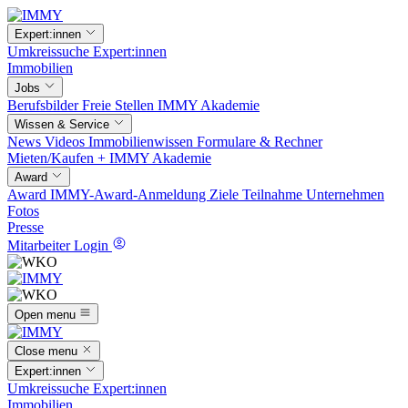
Expert:innen
Umkreissuche
Expert:innen
Immobilien
Jobs
Berufsbilder
Freie Stellen
IMMY Akademie
Wissen & Service
News
Videos
Immobilienwissen
Formulare & Rechner
Mieten/Kaufen +
IMMY Akademie
Award
Award
IMMY-Award-Anmeldung
Ziele
Teilnahme
Unternehmen
Fotos
Presse
Mitarbeiter Login
Open menu
Close menu
Expert:innen
Umkreissuche
Expert:innen
Immobilien