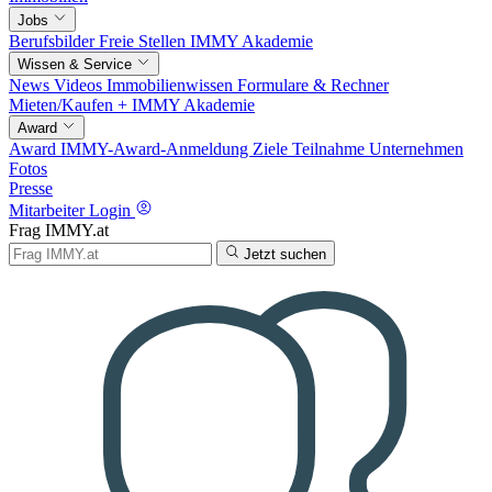
Jobs
Berufsbilder
Freie Stellen
IMMY Akademie
Wissen & Service
News
Videos
Immobilienwissen
Formulare & Rechner
Mieten/Kaufen +
IMMY Akademie
Award
Award
IMMY-Award-Anmeldung
Ziele
Teilnahme
Unternehmen
Fotos
Presse
Mitarbeiter Login
Frag IMMY.at
Jetzt suchen