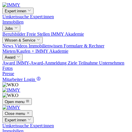
Expert:innen
Umkreissuche
Expert:innen
Immobilien
Jobs
Berufsbilder
Freie Stellen
IMMY Akademie
Wissen & Service
News
Videos
Immobilienwissen
Formulare & Rechner
Mieten/Kaufen +
IMMY Akademie
Award
Award
IMMY-Award-Anmeldung
Ziele
Teilnahme
Unternehmen
Fotos
Presse
Mitarbeiter Login
Open menu
Close menu
Expert:innen
Umkreissuche
Expert:innen
Immobilien