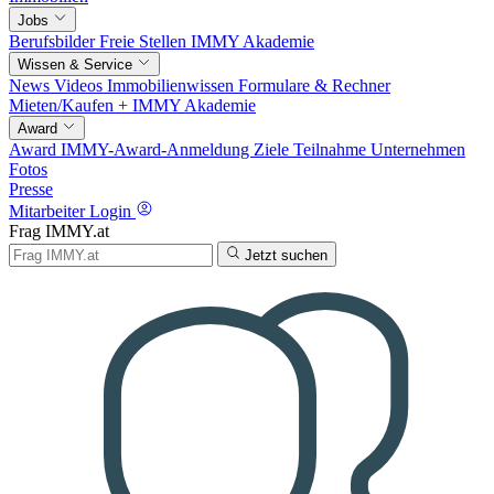
Jobs
Berufsbilder
Freie Stellen
IMMY Akademie
Wissen & Service
News
Videos
Immobilienwissen
Formulare & Rechner
Mieten/Kaufen +
IMMY Akademie
Award
Award
IMMY-Award-Anmeldung
Ziele
Teilnahme
Unternehmen
Fotos
Presse
Mitarbeiter Login
Frag IMMY.at
Jetzt suchen