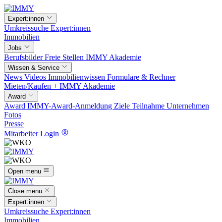
Expert:innen
Umkreissuche
Expert:innen
Immobilien
Jobs
Berufsbilder
Freie Stellen
IMMY Akademie
Wissen & Service
News
Videos
Immobilienwissen
Formulare & Rechner
Mieten/Kaufen +
IMMY Akademie
Award
Award
IMMY-Award-Anmeldung
Ziele
Teilnahme
Unternehmen
Fotos
Presse
Mitarbeiter Login
Open menu
Close menu
Expert:innen
Umkreissuche
Expert:innen
Immobilien