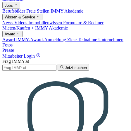
Jobs
Berufsbilder
Freie Stellen
IMMY Akademie
Wissen & Service
News
Videos
Immobilienwissen
Formulare & Rechner
Mieten/Kaufen +
IMMY Akademie
Award
Award
IMMY-Award-Anmeldung
Ziele
Teilnahme
Unternehmen
Fotos
Presse
Mitarbeiter Login
Frag IMMY.at
Jetzt suchen