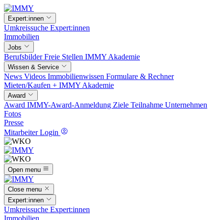
Expert:innen
Umkreissuche
Expert:innen
Immobilien
Jobs
Berufsbilder
Freie Stellen
IMMY Akademie
Wissen & Service
News
Videos
Immobilienwissen
Formulare & Rechner
Mieten/Kaufen +
IMMY Akademie
Award
Award
IMMY-Award-Anmeldung
Ziele
Teilnahme
Unternehmen
Fotos
Presse
Mitarbeiter Login
Open menu
Close menu
Expert:innen
Umkreissuche
Expert:innen
Immobilien