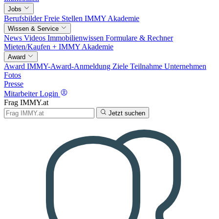
Jobs
Berufsbilder
Freie Stellen
IMMY Akademie
Wissen & Service
News
Videos
Immobilienwissen
Formulare & Rechner
Mieten/Kaufen +
IMMY Akademie
Award
Award
IMMY-Award-Anmeldung
Ziele
Teilnahme
Unternehmen
Fotos
Presse
Mitarbeiter Login
Frag IMMY.at
Jetzt suchen