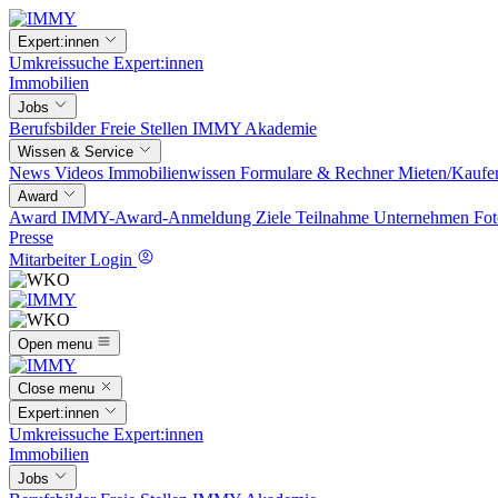
Expert:innen
Umkreissuche
Expert:innen
Immobilien
Jobs
Berufsbilder
Freie Stellen
IMMY Akademie
Wissen & Service
News
Videos
Immobilienwissen
Formulare & Rechner
Mieten/Kaufe
Award
Award
IMMY-Award-Anmeldung
Ziele
Teilnahme
Unternehmen
Fot
Presse
Mitarbeiter Login
Open menu
Close menu
Expert:innen
Umkreissuche
Expert:innen
Immobilien
Jobs