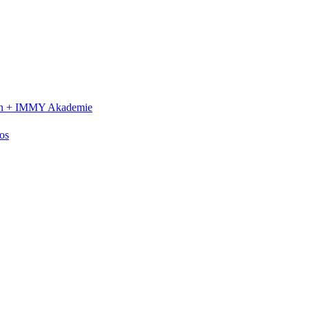
n +
IMMY Akademie
os