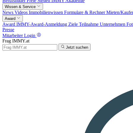
Berufsbilder
Freie Stellen
IMMY Akademie
Wissen & Service
News
Videos
Immobilienwissen
Formulare & Rechner
Mieten/Kaufe
Award
Award
IMMY-Award-Anmeldung
Ziele
Teilnahme
Unternehmen
Fot
Presse
Mitarbeiter Login
Frag IMMY.at
Jetzt suchen