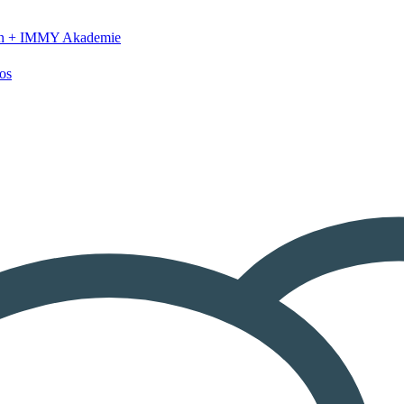
n +
IMMY Akademie
os