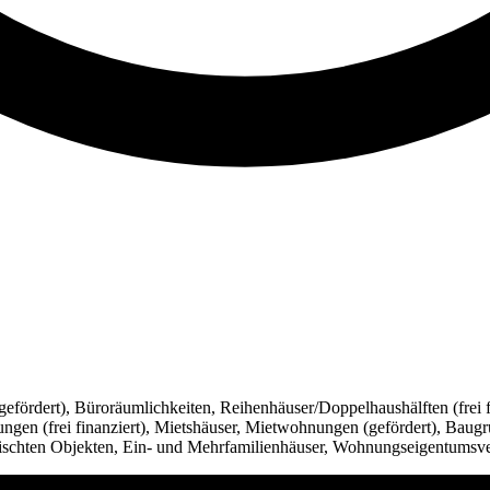
ördert), Büroräumlichkeiten, Reihenhäuser/Doppelhaushälften (frei f
en (frei finanziert), Mietshäuser, Mietwohnungen (gefördert), Baug
ischten Objekten, Ein- und Mehrfamilienhäuser, Wohnungseigentumsv