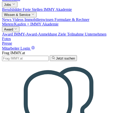
Jobs
Berufsbilder
Freie Stellen
IMMY Akademie
Wissen & Service
News
Videos
Immobilienwissen
Formulare & Rechner
Mieten/Kaufen +
IMMY Akademie
Award
Award
IMMY-Award-Anmeldung
Ziele
Teilnahme
Unternehmen
Fotos
Presse
Mitarbeiter Login
Frag IMMY.at
Jetzt suchen