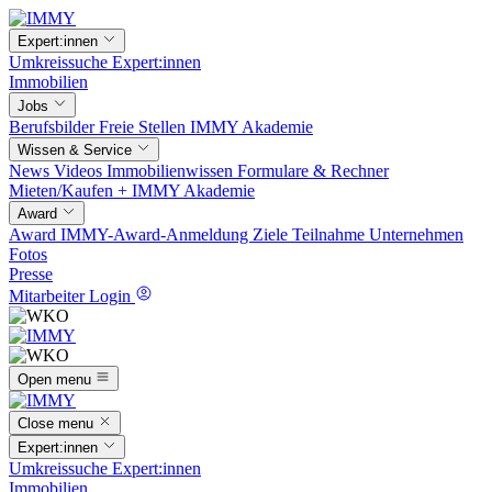
Expert:innen
Umkreissuche
Expert:innen
Immobilien
Jobs
Berufsbilder
Freie Stellen
IMMY Akademie
Wissen & Service
News
Videos
Immobilienwissen
Formulare & Rechner
Mieten/Kaufen +
IMMY Akademie
Award
Award
IMMY-Award-Anmeldung
Ziele
Teilnahme
Unternehmen
Fotos
Presse
Mitarbeiter Login
Open menu
Close menu
Expert:innen
Umkreissuche
Expert:innen
Immobilien