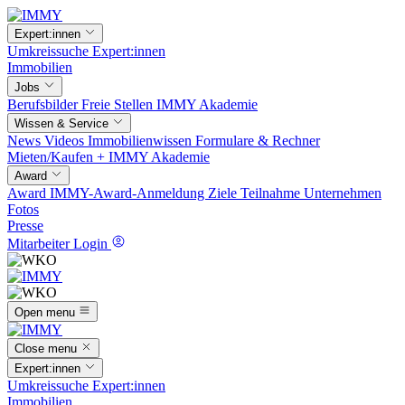
Expert:innen
Umkreissuche
Expert:innen
Immobilien
Jobs
Berufsbilder
Freie Stellen
IMMY Akademie
Wissen & Service
News
Videos
Immobilienwissen
Formulare & Rechner
Mieten/Kaufen +
IMMY Akademie
Award
Award
IMMY-Award-Anmeldung
Ziele
Teilnahme
Unternehmen
Fotos
Presse
Mitarbeiter Login
Open menu
Close menu
Expert:innen
Umkreissuche
Expert:innen
Immobilien