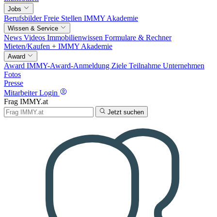
Jobs
Berufsbilder
Freie Stellen
IMMY Akademie
Wissen & Service
News
Videos
Immobilienwissen
Formulare & Rechner
Mieten/Kaufen +
IMMY Akademie
Award
Award
IMMY-Award-Anmeldung
Ziele
Teilnahme
Unternehmen
Fotos
Presse
Mitarbeiter Login
Frag IMMY.at
Jetzt suchen