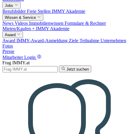
Jobs
Berufsbilder
Freie Stellen
IMMY Akademie
Wissen & Service
News
Videos
Immobilienwissen
Formulare & Rechner
Mieten/Kaufen +
IMMY Akademie
Award
Award
IMMY-Award-Anmeldung
Ziele
Teilnahme
Unternehmen
Fotos
Presse
Mitarbeiter Login
Frag IMMY.at
Jetzt suchen