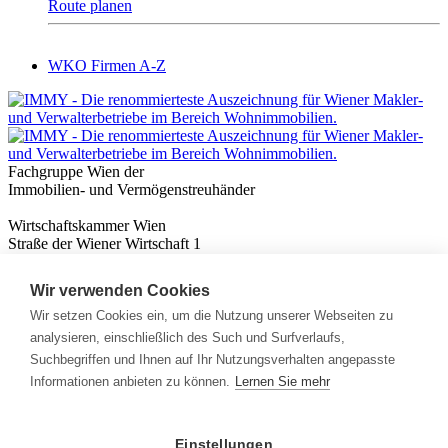
Route planen
WKO Firmen A-Z
Fachgruppe Wien der
Immobilien- und Vermögenstreuhänder
Wirtschaftskammer Wien
Straße der Wiener Wirtschaft 1
1020 Wien
Wir verwenden Cookies
Nützliches
Immobilienwissen
Wir setzen Cookies ein, um die Nutzung unserer Webseiten zu
Formulare & Rechner
analysieren, einschließlich des Such und Surfverlaufs,
Expert:innen
Suchbegriffen und Ihnen auf Ihr Nutzungsverhalten angepasste
Informationen anbieten zu können.
Lernen Sie mehr
Info
News
Presse
Einstellungen