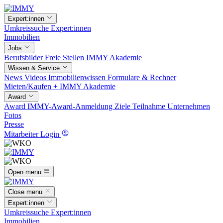
Expert:innen
Umkreissuche
Expert:innen
Immobilien
Jobs
Berufsbilder
Freie Stellen
IMMY Akademie
Wissen & Service
News
Videos
Immobilienwissen
Formulare & Rechner
Mieten/Kaufen +
IMMY Akademie
Award
Award
IMMY-Award-Anmeldung
Ziele
Teilnahme
Unternehmen
Fotos
Presse
Mitarbeiter Login
Open menu
Close menu
Expert:innen
Umkreissuche
Expert:innen
Immobilien