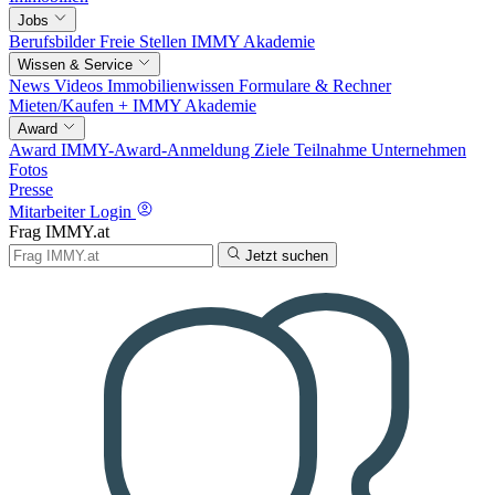
Jobs
Berufsbilder
Freie Stellen
IMMY Akademie
Wissen & Service
News
Videos
Immobilienwissen
Formulare & Rechner
Mieten/Kaufen +
IMMY Akademie
Award
Award
IMMY-Award-Anmeldung
Ziele
Teilnahme
Unternehmen
Fotos
Presse
Mitarbeiter Login
Frag IMMY.at
Jetzt suchen