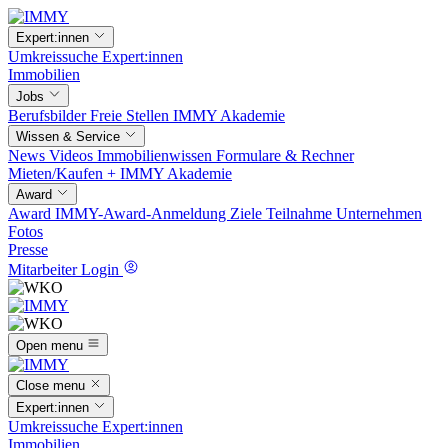
Expert:innen
Umkreissuche
Expert:innen
Immobilien
Jobs
Berufsbilder
Freie Stellen
IMMY Akademie
Wissen & Service
News
Videos
Immobilienwissen
Formulare & Rechner
Mieten/Kaufen +
IMMY Akademie
Award
Award
IMMY-Award-Anmeldung
Ziele
Teilnahme
Unternehmen
Fotos
Presse
Mitarbeiter Login
Open menu
Close menu
Expert:innen
Umkreissuche
Expert:innen
Immobilien