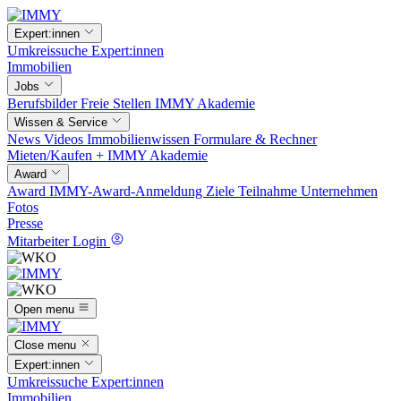
Expert:innen
Umkreissuche
Expert:innen
Immobilien
Jobs
Berufsbilder
Freie Stellen
IMMY Akademie
Wissen & Service
News
Videos
Immobilienwissen
Formulare & Rechner
Mieten/Kaufen +
IMMY Akademie
Award
Award
IMMY-Award-Anmeldung
Ziele
Teilnahme
Unternehmen
Fotos
Presse
Mitarbeiter Login
Open menu
Close menu
Expert:innen
Umkreissuche
Expert:innen
Immobilien