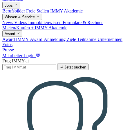
Jobs
Berufsbilder
Freie Stellen
IMMY Akademie
Wissen & Service
News
Videos
Immobilienwissen
Formulare & Rechner
Mieten/Kaufen +
IMMY Akademie
Award
Award
IMMY-Award-Anmeldung
Ziele
Teilnahme
Unternehmen
Fotos
Presse
Mitarbeiter Login
Frag IMMY.at
Jetzt suchen