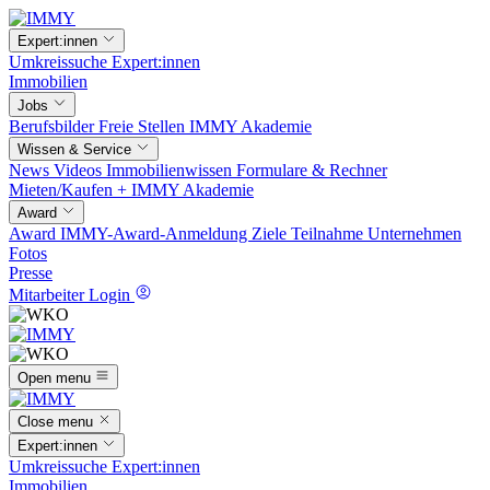
Expert:innen
Umkreissuche
Expert:innen
Immobilien
Jobs
Berufsbilder
Freie Stellen
IMMY Akademie
Wissen & Service
News
Videos
Immobilienwissen
Formulare & Rechner
Mieten/Kaufen +
IMMY Akademie
Award
Award
IMMY-Award-Anmeldung
Ziele
Teilnahme
Unternehmen
Fotos
Presse
Mitarbeiter Login
Open menu
Close menu
Expert:innen
Umkreissuche
Expert:innen
Immobilien