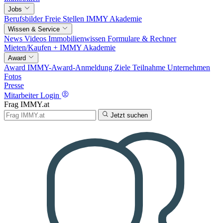
Jobs
Berufsbilder
Freie Stellen
IMMY Akademie
Wissen & Service
News
Videos
Immobilienwissen
Formulare & Rechner
Mieten/Kaufen +
IMMY Akademie
Award
Award
IMMY-Award-Anmeldung
Ziele
Teilnahme
Unternehmen
Fotos
Presse
Mitarbeiter Login
Frag IMMY.at
Jetzt suchen