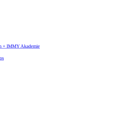
n +
IMMY Akademie
os