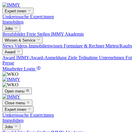
Expert:innen
Umkreissuche
Expert:innen
Immobilien
Jobs
Berufsbilder
Freie Stellen
IMMY Akademie
Wissen & Service
News
Videos
Immobilienwissen
Formulare & Rechner
Mieten/Kaufe
Award
Award
IMMY-Award-Anmeldung
Ziele
Teilnahme
Unternehmen
Fot
Presse
Mitarbeiter Login
Open menu
Close menu
Expert:innen
Umkreissuche
Expert:innen
Immobilien
Jobs