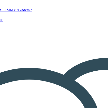
n +
IMMY Akademie
os