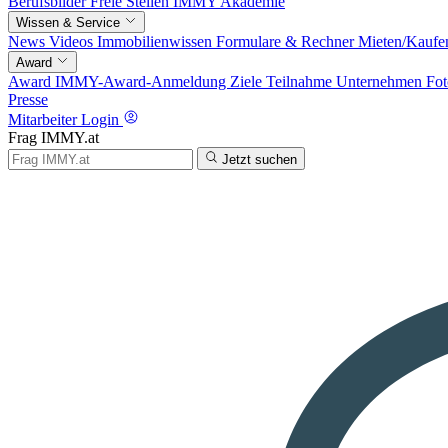
Berufsbilder
Freie Stellen
IMMY Akademie
Wissen & Service
News
Videos
Immobilienwissen
Formulare & Rechner
Mieten/Kaufe
Award
Award
IMMY-Award-Anmeldung
Ziele
Teilnahme
Unternehmen
Fot
Presse
Mitarbeiter Login
Frag IMMY.at
Jetzt suchen