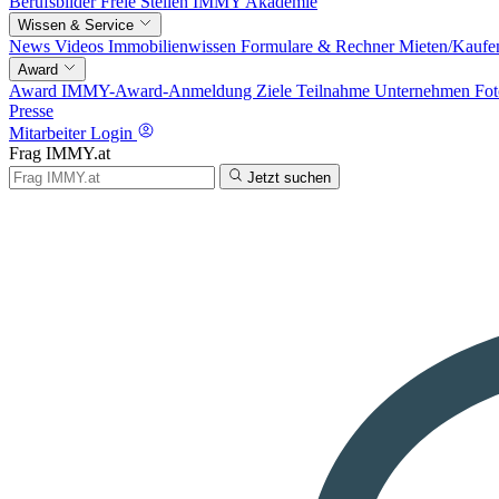
Berufsbilder
Freie Stellen
IMMY Akademie
Wissen & Service
News
Videos
Immobilienwissen
Formulare & Rechner
Mieten/Kaufe
Award
Award
IMMY-Award-Anmeldung
Ziele
Teilnahme
Unternehmen
Fot
Presse
Mitarbeiter Login
Frag IMMY.at
Jetzt suchen