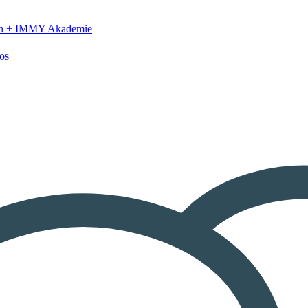
n +
IMMY Akademie
os