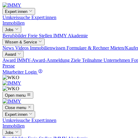
Expert:innen
Umkreissuche
Expert:innen
Immobilien
Jobs
Berufsbilder
Freie Stellen
IMMY Akademie
Wissen & Service
News
Videos
Immobilienwissen
Formulare & Rechner
Mieten/Kaufe
Award
Award
IMMY-Award-Anmeldung
Ziele
Teilnahme
Unternehmen
Fot
Presse
Mitarbeiter Login
Open menu
Close menu
Expert:innen
Umkreissuche
Expert:innen
Immobilien
Jobs