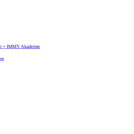
n +
IMMY Akademie
os