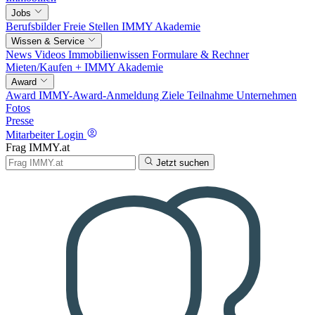
Jobs
Berufsbilder
Freie Stellen
IMMY Akademie
Wissen & Service
News
Videos
Immobilienwissen
Formulare & Rechner
Mieten/Kaufen +
IMMY Akademie
Award
Award
IMMY-Award-Anmeldung
Ziele
Teilnahme
Unternehmen
Fotos
Presse
Mitarbeiter Login
Frag IMMY.at
Jetzt suchen