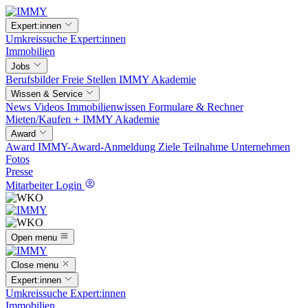
Expert:innen
Umkreissuche
Expert:innen
Immobilien
Jobs
Berufsbilder
Freie Stellen
IMMY Akademie
Wissen & Service
News
Videos
Immobilienwissen
Formulare & Rechner
Mieten/Kaufen +
IMMY Akademie
Award
Award
IMMY-Award-Anmeldung
Ziele
Teilnahme
Unternehmen
Fotos
Presse
Mitarbeiter Login
Open menu
Close menu
Expert:innen
Umkreissuche
Expert:innen
Immobilien