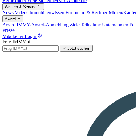
Berufsbilder
Freie Stellen
IMMY Akademie
Wissen & Service
News
Videos
Immobilienwissen
Formulare & Rechner
Mieten/Kaufe
Award
Award
IMMY-Award-Anmeldung
Ziele
Teilnahme
Unternehmen
Fot
Presse
Mitarbeiter Login
Frag IMMY.at
Jetzt suchen