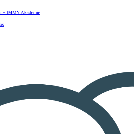
n +
IMMY Akademie
os