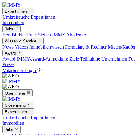
Expert:innen
Umkreissuche
Expert:innen
Immobilien
Jobs
Berufsbilder
Freie Stellen
IMMY Akademie
Wissen & Service
News
Videos
Immobilienwissen
Formulare & Rechner
Mieten/Kaufe
Award
Award
IMMY-Award-Anmeldung
Ziele
Teilnahme
Unternehmen
Fot
Presse
Mitarbeiter Login
Open menu
Close menu
Expert:innen
Umkreissuche
Expert:innen
Immobilien
Jobs