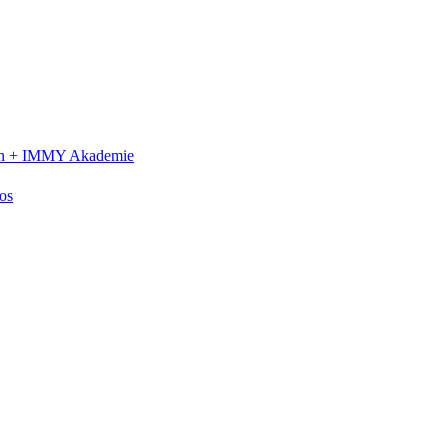
n +
IMMY Akademie
os