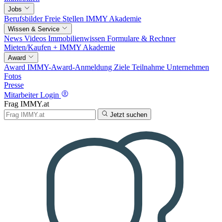
Jobs
Berufsbilder
Freie Stellen
IMMY Akademie
Wissen & Service
News
Videos
Immobilienwissen
Formulare & Rechner
Mieten/Kaufen +
IMMY Akademie
Award
Award
IMMY-Award-Anmeldung
Ziele
Teilnahme
Unternehmen
Fotos
Presse
Mitarbeiter Login
Frag IMMY.at
Jetzt suchen