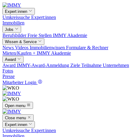
Expert:innen
Umkreissuche
Expert:innen
Immobilien
Jobs
Berufsbilder
Freie Stellen
IMMY Akademie
Wissen & Service
News
Videos
Immobilienwissen
Formulare & Rechner
Mieten/Kaufen +
IMMY Akademie
Award
Award
IMMY-Award-Anmeldung
Ziele
Teilnahme
Unternehmen
Fotos
Presse
Mitarbeiter Login
Open menu
Close menu
Expert:innen
Umkreissuche
Expert:innen
Immobilien