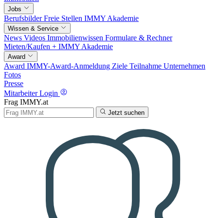
Jobs
Berufsbilder
Freie Stellen
IMMY Akademie
Wissen & Service
News
Videos
Immobilienwissen
Formulare & Rechner
Mieten/Kaufen +
IMMY Akademie
Award
Award
IMMY-Award-Anmeldung
Ziele
Teilnahme
Unternehmen
Fotos
Presse
Mitarbeiter Login
Frag IMMY.at
Jetzt suchen