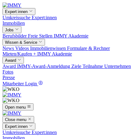
Expert:innen
Umkreissuche
Expert:innen
Immobilien
Jobs
Berufsbilder
Freie Stellen
IMMY Akademie
Wissen & Service
News
Videos
Immobilienwissen
Formulare & Rechner
Mieten/Kaufen +
IMMY Akademie
Award
Award
IMMY-Award-Anmeldung
Ziele
Teilnahme
Unternehmen
Fotos
Presse
Mitarbeiter Login
Open menu
Close menu
Expert:innen
Umkreissuche
Expert:innen
Immobilien