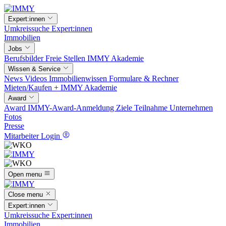
Expert:innen
Umkreissuche
Expert:innen
Immobilien
Jobs
Berufsbilder
Freie Stellen
IMMY Akademie
Wissen & Service
News
Videos
Immobilienwissen
Formulare & Rechner
Mieten/Kaufen +
IMMY Akademie
Award
Award
IMMY-Award-Anmeldung
Ziele
Teilnahme
Unternehmen
Fotos
Presse
Mitarbeiter Login
Open menu
Close menu
Expert:innen
Umkreissuche
Expert:innen
Immobilien