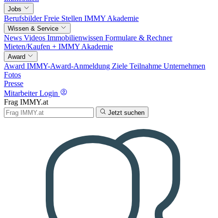
Jobs
Berufsbilder
Freie Stellen
IMMY Akademie
Wissen & Service
News
Videos
Immobilienwissen
Formulare & Rechner
Mieten/Kaufen +
IMMY Akademie
Award
Award
IMMY-Award-Anmeldung
Ziele
Teilnahme
Unternehmen
Fotos
Presse
Mitarbeiter Login
Frag IMMY.at
Jetzt suchen