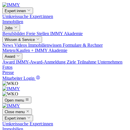
Expert:innen
Umkreissuche
Expert:innen
Immobilien
Jobs
Berufsbilder
Freie Stellen
IMMY Akademie
Wissen & Service
News
Videos
Immobilienwissen
Formulare & Rechner
Mieten/Kaufen +
IMMY Akademie
Award
Award
IMMY-Award-Anmeldung
Ziele
Teilnahme
Unternehmen
Fotos
Presse
Mitarbeiter Login
Open menu
Close menu
Expert:innen
Umkreissuche
Expert:innen
Immobilien