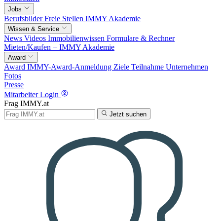
Jobs
Berufsbilder
Freie Stellen
IMMY Akademie
Wissen & Service
News
Videos
Immobilienwissen
Formulare & Rechner
Mieten/Kaufen +
IMMY Akademie
Award
Award
IMMY-Award-Anmeldung
Ziele
Teilnahme
Unternehmen
Fotos
Presse
Mitarbeiter Login
Frag IMMY.at
Jetzt suchen