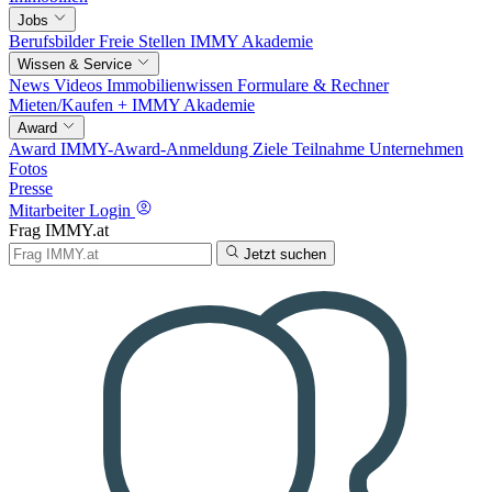
Jobs
Berufsbilder
Freie Stellen
IMMY Akademie
Wissen & Service
News
Videos
Immobilienwissen
Formulare & Rechner
Mieten/Kaufen +
IMMY Akademie
Award
Award
IMMY-Award-Anmeldung
Ziele
Teilnahme
Unternehmen
Fotos
Presse
Mitarbeiter Login
Frag IMMY.at
Jetzt suchen