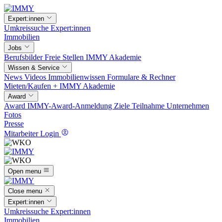
Expert:innen
Umkreissuche
Expert:innen
Immobilien
Jobs
Berufsbilder
Freie Stellen
IMMY Akademie
Wissen & Service
News
Videos
Immobilienwissen
Formulare & Rechner
Mieten/Kaufen +
IMMY Akademie
Award
Award
IMMY-Award-Anmeldung
Ziele
Teilnahme
Unternehmen
Fotos
Presse
Mitarbeiter Login
Open menu
Close menu
Expert:innen
Umkreissuche
Expert:innen
Immobilien