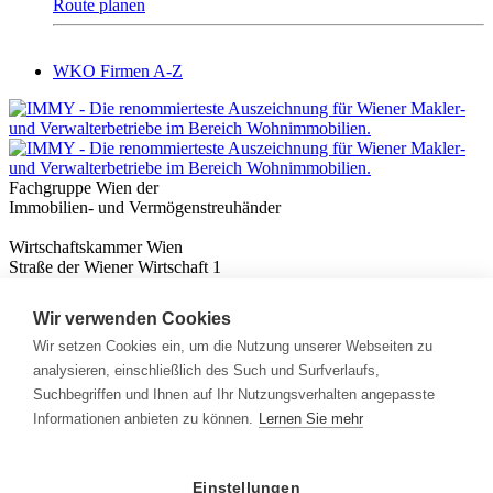
Route planen
WKO Firmen A-Z
Fachgruppe Wien der
Immobilien- und Vermögenstreuhänder
Wirtschaftskammer Wien
Straße der Wiener Wirtschaft 1
1020 Wien
Wir verwenden Cookies
Nützliches
Immobilienwissen
Wir setzen Cookies ein, um die Nutzung unserer Webseiten zu
Formulare & Rechner
analysieren, einschließlich des Such und Surfverlaufs,
Expert:innen
Suchbegriffen und Ihnen auf Ihr Nutzungsverhalten angepasste
Informationen anbieten zu können.
Lernen Sie mehr
Info
News
Presse
Einstellungen