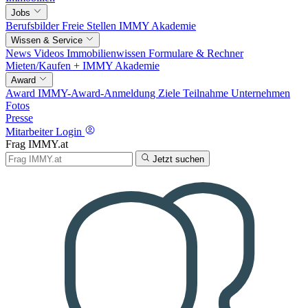
Jobs
Berufsbilder
Freie Stellen
IMMY Akademie
Wissen & Service
News
Videos
Immobilienwissen
Formulare & Rechner
Mieten/Kaufen +
IMMY Akademie
Award
Award
IMMY-Award-Anmeldung
Ziele
Teilnahme
Unternehmen
Fotos
Presse
Mitarbeiter Login
Frag IMMY.at
Jetzt suchen