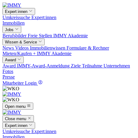
Expert:innen
Umkreissuche
Expert:innen
Immobilien
Jobs
Berufsbilder
Freie Stellen
IMMY Akademie
Wissen & Service
News
Videos
Immobilienwissen
Formulare & Rechner
Mieten/Kaufen +
IMMY Akademie
Award
Award
IMMY-Award-Anmeldung
Ziele
Teilnahme
Unternehmen
Fotos
Presse
Mitarbeiter Login
Open menu
Close menu
Expert:innen
Umkreissuche
Expert:innen
Immobilien