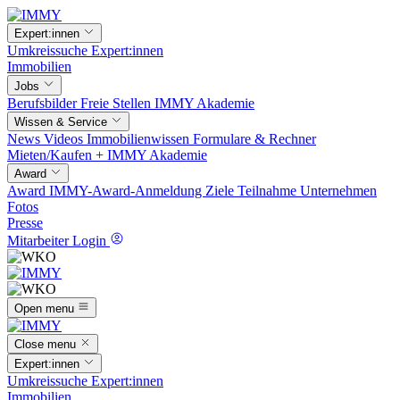
Expert:innen
Umkreissuche
Expert:innen
Immobilien
Jobs
Berufsbilder
Freie Stellen
IMMY Akademie
Wissen & Service
News
Videos
Immobilienwissen
Formulare & Rechner
Mieten/Kaufen +
IMMY Akademie
Award
Award
IMMY-Award-Anmeldung
Ziele
Teilnahme
Unternehmen
Fotos
Presse
Mitarbeiter Login
Open menu
Close menu
Expert:innen
Umkreissuche
Expert:innen
Immobilien