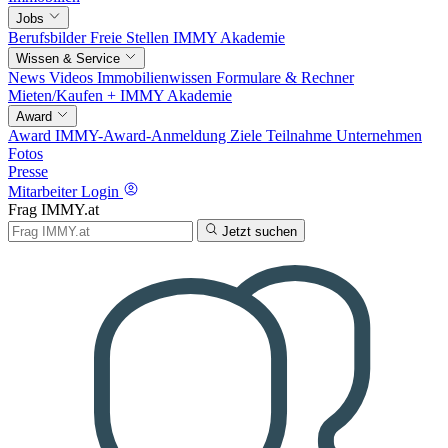
Jobs
Berufsbilder
Freie Stellen
IMMY Akademie
Wissen & Service
News
Videos
Immobilienwissen
Formulare & Rechner
Mieten/Kaufen +
IMMY Akademie
Award
Award
IMMY-Award-Anmeldung
Ziele
Teilnahme
Unternehmen
Fotos
Presse
Mitarbeiter Login
Frag IMMY.at
Jetzt suchen