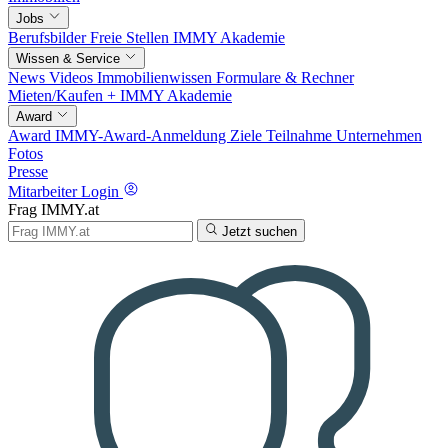
Jobs
Berufsbilder
Freie Stellen
IMMY Akademie
Wissen & Service
News
Videos
Immobilienwissen
Formulare & Rechner
Mieten/Kaufen +
IMMY Akademie
Award
Award
IMMY-Award-Anmeldung
Ziele
Teilnahme
Unternehmen
Fotos
Presse
Mitarbeiter Login
Frag IMMY.at
Jetzt suchen