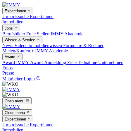
Expert:innen
Umkreissuche
Expert:innen
Immobilien
Jobs
Berufsbilder
Freie Stellen
IMMY Akademie
Wissen & Service
News
Videos
Immobilienwissen
Formulare & Rechner
Mieten/Kaufen +
IMMY Akademie
Award
Award
IMMY-Award-Anmeldung
Ziele
Teilnahme
Unternehmen
Fotos
Presse
Mitarbeiter Login
Open menu
Close menu
Expert:innen
Umkreissuche
Expert:innen
Immobilien