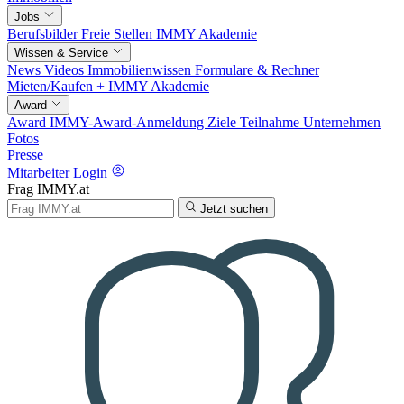
Jobs
Berufsbilder
Freie Stellen
IMMY Akademie
Wissen & Service
News
Videos
Immobilienwissen
Formulare & Rechner
Mieten/Kaufen +
IMMY Akademie
Award
Award
IMMY-Award-Anmeldung
Ziele
Teilnahme
Unternehmen
Fotos
Presse
Mitarbeiter Login
Frag IMMY.at
Jetzt suchen