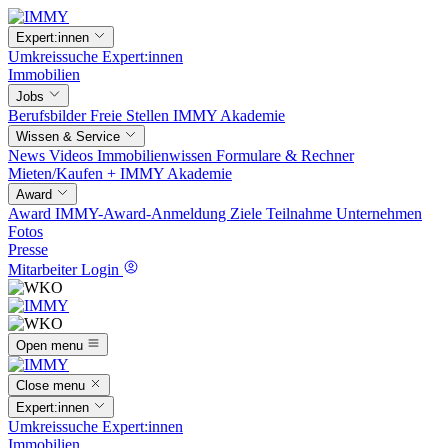
Expert:innen
Umkreissuche
Expert:innen
Immobilien
Jobs
Berufsbilder
Freie Stellen
IMMY Akademie
Wissen & Service
News
Videos
Immobilienwissen
Formulare & Rechner
Mieten/Kaufen +
IMMY Akademie
Award
Award
IMMY-Award-Anmeldung
Ziele
Teilnahme
Unternehmen
Fotos
Presse
Mitarbeiter Login
Open menu
Close menu
Expert:innen
Umkreissuche
Expert:innen
Immobilien