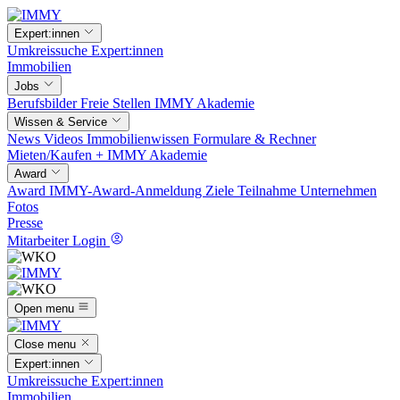
Expert:innen
Umkreissuche
Expert:innen
Immobilien
Jobs
Berufsbilder
Freie Stellen
IMMY Akademie
Wissen & Service
News
Videos
Immobilienwissen
Formulare & Rechner
Mieten/Kaufen +
IMMY Akademie
Award
Award
IMMY-Award-Anmeldung
Ziele
Teilnahme
Unternehmen
Fotos
Presse
Mitarbeiter Login
Open menu
Close menu
Expert:innen
Umkreissuche
Expert:innen
Immobilien