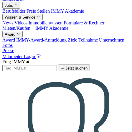
Jobs
Berufsbilder
Freie Stellen
IMMY Akademie
Wissen & Service
News
Videos
Immobilienwissen
Formulare & Rechner
Mieten/Kaufen +
IMMY Akademie
Award
Award
IMMY-Award-Anmeldung
Ziele
Teilnahme
Unternehmen
Fotos
Presse
Mitarbeiter Login
Frag IMMY.at
Jetzt suchen