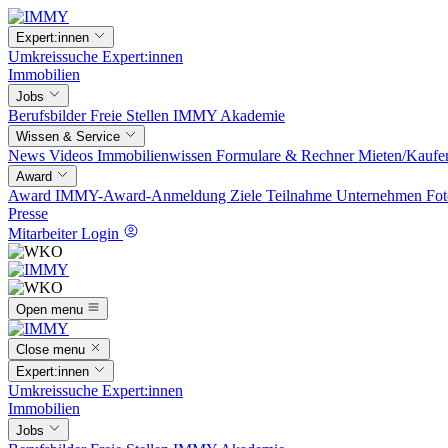
Expert:innen
Umkreissuche
Expert:innen
Immobilien
Jobs
Berufsbilder
Freie Stellen
IMMY Akademie
Wissen & Service
News
Videos
Immobilienwissen
Formulare & Rechner
Mieten/Kaufe
Award
Award
IMMY-Award-Anmeldung
Ziele
Teilnahme
Unternehmen
Fot
Presse
Mitarbeiter Login
Open menu
Close menu
Expert:innen
Umkreissuche
Expert:innen
Immobilien
Jobs