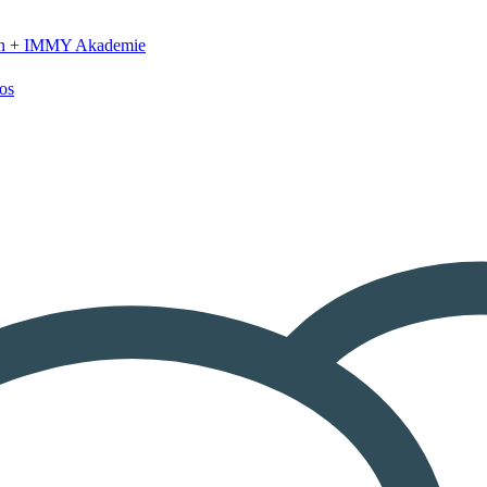
n +
IMMY Akademie
os