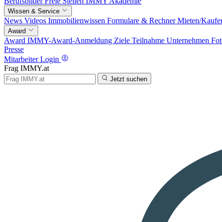
Berufsbilder
Freie Stellen
IMMY Akademie
Wissen & Service
News
Videos
Immobilienwissen
Formulare & Rechner
Mieten/Kaufe
Award
Award
IMMY-Award-Anmeldung
Ziele
Teilnahme
Unternehmen
Fot
Presse
Mitarbeiter Login
Frag IMMY.at
Jetzt suchen