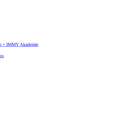
n +
IMMY Akademie
os