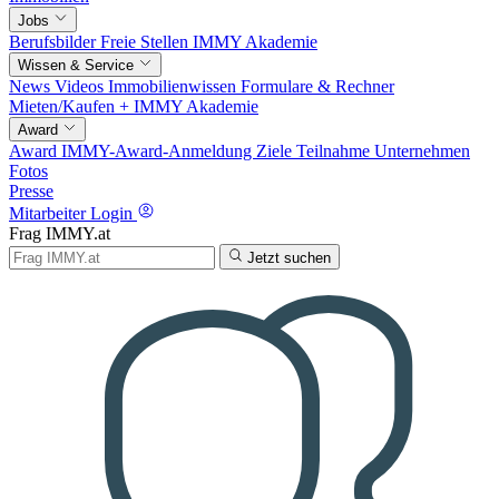
Jobs
Berufsbilder
Freie Stellen
IMMY Akademie
Wissen & Service
News
Videos
Immobilienwissen
Formulare & Rechner
Mieten/Kaufen +
IMMY Akademie
Award
Award
IMMY-Award-Anmeldung
Ziele
Teilnahme
Unternehmen
Fotos
Presse
Mitarbeiter Login
Frag IMMY.at
Jetzt suchen