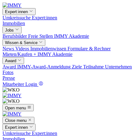
Expert:innen
Umkreissuche
Expert:innen
Immobilien
Jobs
Berufsbilder
Freie Stellen
IMMY Akademie
Wissen & Service
News
Videos
Immobilienwissen
Formulare & Rechner
Mieten/Kaufen +
IMMY Akademie
Award
Award
IMMY-Award-Anmeldung
Ziele
Teilnahme
Unternehmen
Fotos
Presse
Mitarbeiter Login
Open menu
Close menu
Expert:innen
Umkreissuche
Expert:innen
Immobilien