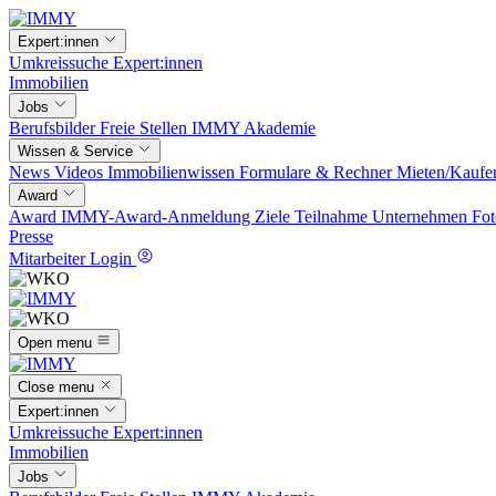
Expert:innen
Umkreissuche
Expert:innen
Immobilien
Jobs
Berufsbilder
Freie Stellen
IMMY Akademie
Wissen & Service
News
Videos
Immobilienwissen
Formulare & Rechner
Mieten/Kaufe
Award
Award
IMMY-Award-Anmeldung
Ziele
Teilnahme
Unternehmen
Fot
Presse
Mitarbeiter Login
Open menu
Close menu
Expert:innen
Umkreissuche
Expert:innen
Immobilien
Jobs