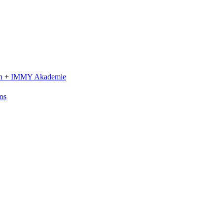
n +
IMMY Akademie
os