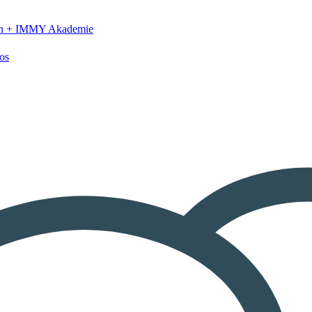
n +
IMMY Akademie
os