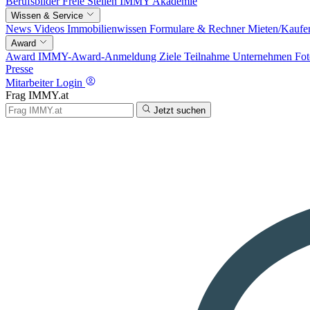
Berufsbilder
Freie Stellen
IMMY Akademie
Wissen & Service
News
Videos
Immobilienwissen
Formulare & Rechner
Mieten/Kaufe
Award
Award
IMMY-Award-Anmeldung
Ziele
Teilnahme
Unternehmen
Fot
Presse
Mitarbeiter Login
Frag IMMY.at
Jetzt suchen