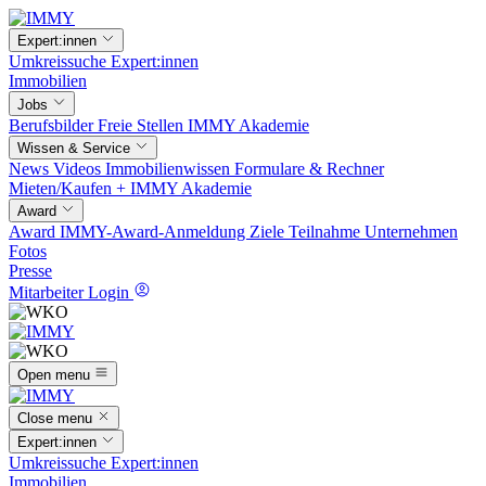
Expert:innen
Umkreissuche
Expert:innen
Immobilien
Jobs
Berufsbilder
Freie Stellen
IMMY Akademie
Wissen & Service
News
Videos
Immobilienwissen
Formulare & Rechner
Mieten/Kaufen +
IMMY Akademie
Award
Award
IMMY-Award-Anmeldung
Ziele
Teilnahme
Unternehmen
Fotos
Presse
Mitarbeiter Login
Open menu
Close menu
Expert:innen
Umkreissuche
Expert:innen
Immobilien