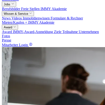
Jobs
Berufsbilder
Freie Stellen
IMMY Akademie
Wissen & Service
News
Videos
Immobilienwissen
Formulare & Rechner
Mieten/Kaufen +
IMMY Akademie
Award
Award
IMMY-Award-Anmeldung
Ziele
Teilnahme
Unternehmen
Fotos
Presse
Mitarbeiter Login