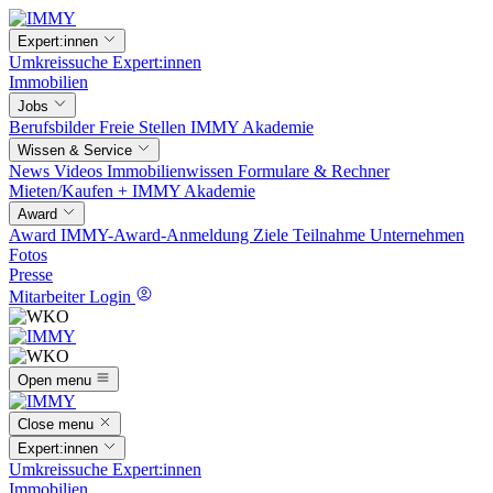
Expert:innen
Umkreissuche
Expert:innen
Immobilien
Jobs
Berufsbilder
Freie Stellen
IMMY Akademie
Wissen & Service
News
Videos
Immobilienwissen
Formulare & Rechner
Mieten/Kaufen +
IMMY Akademie
Award
Award
IMMY-Award-Anmeldung
Ziele
Teilnahme
Unternehmen
Fotos
Presse
Mitarbeiter Login
Open menu
Close menu
Expert:innen
Umkreissuche
Expert:innen
Immobilien