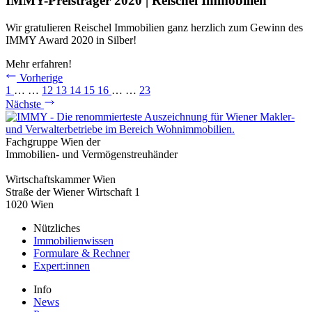
IMMY-Preisträger 2020 | Reischel Immobilien
Wir gratulieren Reischel Immobilien ganz herzlich zum Gewinn des
IMMY Award 2020 in Silber!
Mehr erfahren!
Vorherige
1
…
…
12
13
14
15
16
…
…
23
Nächste
Fachgruppe Wien der
Immobilien- und Vermögenstreuhänder
Wirtschaftskammer Wien
Straße der Wiener Wirtschaft 1
1020 Wien
Nützliches
Immobilienwissen
Formulare & Rechner
Expert:innen
Info
News