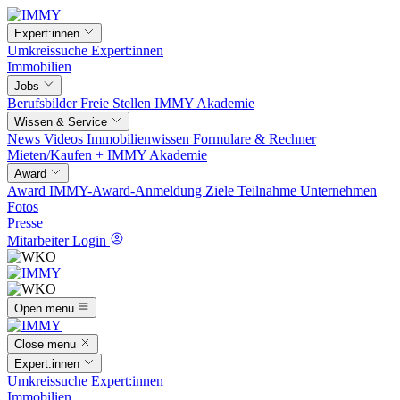
Expert:innen
Umkreissuche
Expert:innen
Immobilien
Jobs
Berufsbilder
Freie Stellen
IMMY Akademie
Wissen & Service
News
Videos
Immobilienwissen
Formulare & Rechner
Mieten/Kaufen +
IMMY Akademie
Award
Award
IMMY-Award-Anmeldung
Ziele
Teilnahme
Unternehmen
Fotos
Presse
Mitarbeiter Login
Open menu
Close menu
Expert:innen
Umkreissuche
Expert:innen
Immobilien