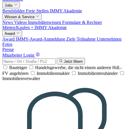
Jobs
Berufsbilder
Freie Stellen
IMMY Akademie
Wissen & Service
News
Videos
Immobilienwissen
Formulare & Rechner
Mieten/Kaufen +
IMMY Akademie
Award
Award
IMMY-Award-Anmeldung
Ziele
Teilnahme
Unternehmen
Fotos
Presse
Mitarbeiter Login
Jetzt filtern
Bauträger
Handelsgewerbe, die nicht einem anderen Hdl.-
FV angehören
Immobilienmakler
Immobilientreuhänder
Immobilienverwalter