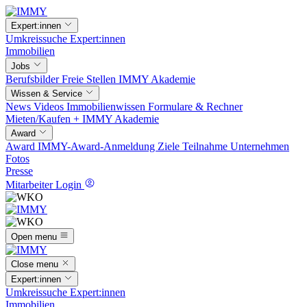
Expert:innen
Umkreissuche
Expert:innen
Immobilien
Jobs
Berufsbilder
Freie Stellen
IMMY Akademie
Wissen & Service
News
Videos
Immobilienwissen
Formulare & Rechner
Mieten/Kaufen +
IMMY Akademie
Award
Award
IMMY-Award-Anmeldung
Ziele
Teilnahme
Unternehmen
Fotos
Presse
Mitarbeiter Login
Open menu
Close menu
Expert:innen
Umkreissuche
Expert:innen
Immobilien