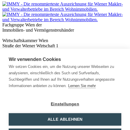
Fachgruppe Wien der
Immobilien- und Vermögenstreuhänder
Wirtschaftskammer Wien
Straße der Wiener Wirtschaft 1
1020 Wien
Wir verwenden Cookies
Nützliches
Immobilienwissen
Wir setzen Cookies ein, um die Nutzung unserer Webseiten zu
Formulare & Rechner
analysieren, einschließlich des Such und Surfverlaufs,
Expert:innen
Suchbegriffen und Ihnen auf Ihr Nutzungsverhalten angepasste
Informationen anbieten zu können.
Lernen Sie mehr
Info
News
Presse
Einstellungen
Rechtliches
Kontakt
Impressum
ALLE ABLEHNEN
Datenschutz