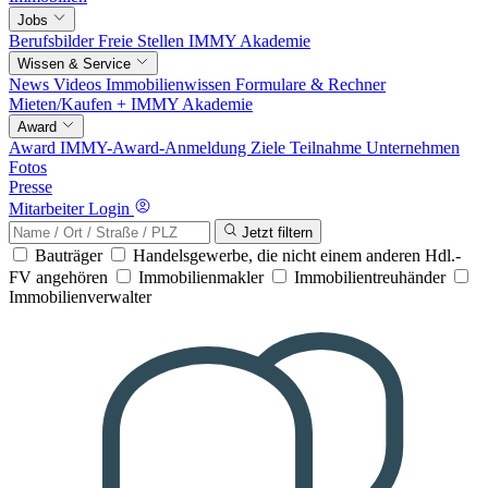
Jobs
Berufsbilder
Freie Stellen
IMMY Akademie
Wissen & Service
News
Videos
Immobilienwissen
Formulare & Rechner
Mieten/Kaufen +
IMMY Akademie
Award
Award
IMMY-Award-Anmeldung
Ziele
Teilnahme
Unternehmen
Fotos
Presse
Mitarbeiter Login
Jetzt filtern
Bauträger
Handelsgewerbe, die nicht einem anderen Hdl.-
FV angehören
Immobilienmakler
Immobilientreuhänder
Immobilienverwalter