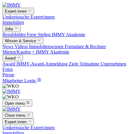
Expert:innen
Umkreissuche
Expert:innen
Immobilien
Jobs
Berufsbilder
Freie Stellen
IMMY Akademie
Wissen & Service
News
Videos
Immobilienwissen
Formulare & Rechner
Mieten/Kaufen +
IMMY Akademie
Award
Award
IMMY-Award-Anmeldung
Ziele
Teilnahme
Unternehmen
Fotos
Presse
Mitarbeiter Login
Open menu
Close menu
Expert:innen
Umkreissuche
Expert:innen
Immobilien