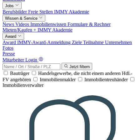
Jobs
Berufsbilder
Freie Stellen
IMMY Akademie
Wissen & Service
News
Videos
Immobilienwissen
Formulare & Rechner
Mieten/Kaufen +
IMMY Akademie
Award
Award
IMMY-Award-Anmeldung
Ziele
Teilnahme
Unternehmen
Fotos
Presse
Mitarbeiter Login
Jetzt filtern
Bauträger
Handelsgewerbe, die nicht einem anderen Hdl.-
FV angehören
Immobilienmakler
Immobilientreuhänder
Immobilienverwalter