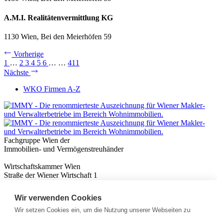
A.M.I. Realitätenvermittlung KG
1130 Wien, Bei den Meierhöfen 59
Vorherige
1
…
2
3
4
5
6
…
…
411
Nächste
WKO Firmen A-Z
Fachgruppe Wien der
Immobilien- und Vermögenstreuhänder
Wirtschaftskammer Wien
Straße der Wiener Wirtschaft 1
1020 Wien
Wir verwenden Cookies
Nützliches
Immobilienwissen
Wir setzen Cookies ein, um die Nutzung unserer Webseiten zu