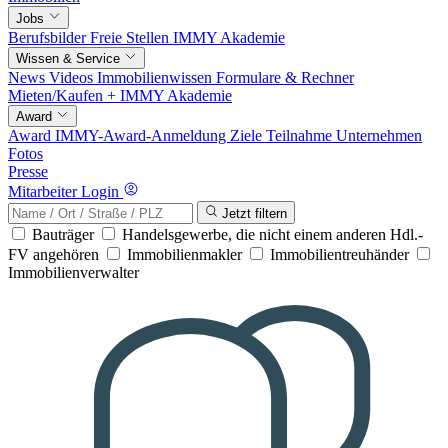
Jobs
Berufsbilder
Freie Stellen
IMMY Akademie
Wissen & Service
News
Videos
Immobilienwissen
Formulare & Rechner
Mieten/Kaufen +
IMMY Akademie
Award
Award
IMMY-Award-Anmeldung
Ziele
Teilnahme
Unternehmen
Fotos
Presse
Mitarbeiter Login
Jetzt filtern
Bauträger
Handelsgewerbe, die nicht einem anderen Hdl.-
FV angehören
Immobilienmakler
Immobilientreuhänder
Immobilienverwalter