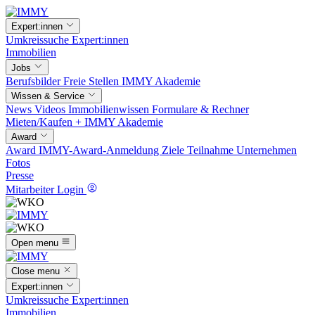
Expert:innen
Umkreissuche
Expert:innen
Immobilien
Jobs
Berufsbilder
Freie Stellen
IMMY Akademie
Wissen & Service
News
Videos
Immobilienwissen
Formulare & Rechner
Mieten/Kaufen +
IMMY Akademie
Award
Award
IMMY-Award-Anmeldung
Ziele
Teilnahme
Unternehmen
Fotos
Presse
Mitarbeiter Login
Open menu
Close menu
Expert:innen
Umkreissuche
Expert:innen
Immobilien