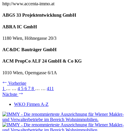
http://www.accenta-immo.at
ABGS 33 Projektentwicklung GmbH
ABRA IC GmbH
1180 Wien, Höhnegasse 20/3
AC&DC Bauträger GmbH
ACM PropCo ALF 24 GmbH & Co KG
1010 Wien, Operngasse 6/1A
Vorherige
1
…
…
4
5
6
7
8
…
…
411
Nächste
WKO Firmen A-Z