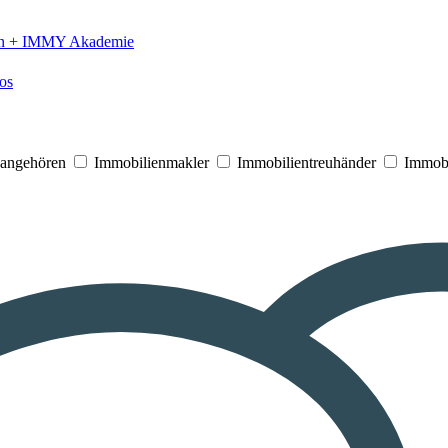
n +
IMMY Akademie
os
V angehören
Immobilienmakler
Immobilientreuhänder
Immobi