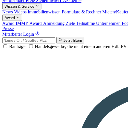
Berufsbilder
Freie Stellen
IMMY Akademie
Wissen & Service
News
Videos
Immobilienwissen
Formulare & Rechner
Mieten/Kaufe
Award
Award
IMMY-Award-Anmeldung
Ziele
Teilnahme
Unternehmen
Fot
Presse
Mitarbeiter Login
Jetzt filtern
Bauträger
Handelsgewerbe, die nicht einem anderen Hdl.-F